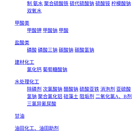
制 氨水
聚合硫酸铁
硫代硫酸钠
硫酸铵
柠檬酸钠
双氧水
甲酸类
甲酸钾
甲酸钠
甲酸
盐酸类
磷酸
磷酸三钠
碳酸钠
碳酸氢钠
建材化工
氯化钙
葡萄糖酸钠
水处理化工
除磷剂
次氯酸钠
醋酸钠
硫酸亚铁
消泡剂
亚硫酸
氢钠
聚合氯化铝
硅藻土
阻垢剂
二氧化氯A、B剂
三氯异氰尿酸
甘油
油田化工、油田助剂