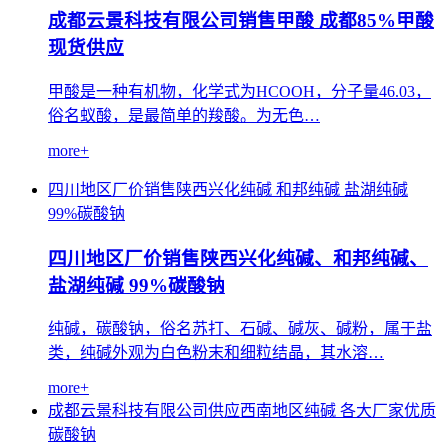
成都云景科技有限公司销售甲酸 成都85%甲酸
现货供应
甲酸是一种有机物，化学式为HCOOH，分子量46.03，
俗名蚁酸，是最简单的羧酸。为无色…
more+
四川地区厂价销售陕西兴化纯碱
和邦纯碱
盐湖纯碱
99%碳酸钠
四川地区厂价销售陕西兴化纯碱、和邦纯碱、
盐湖纯碱 99%碳酸钠
纯碱，碳酸钠，俗名苏打、石碱、碱灰、碱粉，属于盐
类，纯碱外观为白色粉末和细粒结晶，其水溶…
more+
成都云景科技有限公司供应西南地区纯碱
各大厂家优质
碳酸钠