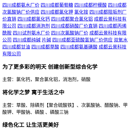
四川成都氨水厂价
四川成都葡萄糖
四川成都柠檬酸
四川成都
次氯酸钠厂价供应
四川成都氯化钾
氯化铵
四川成都阻垢剂厂
价直销
四川成都氯化钙
四川成都聚合氯化铝
成都云景科技有
限公司
四川成都消泡剂
四川成都硝酸厂价直销
四川成都丙烯
酰胺
四川试剂氨水厂价
四川次氯酸钠厂价
成都云景科技有限
公司
四川成都纯碱
片碱
四川成都亚硫酸氢钠厂价供应
双氧水
四川成都甘油
四川成都草酸
四川成都氨基磺酸
成都云景科技
有限公司
为了更多彩的明天 创建创新型综合化学
主营：氯化钙，聚合氯化铝，消泡剂，硝酸
将化学之梦 寓于生活之中
主营：草酸、除磷剂【聚合硫酸铁】、次氯酸钠、醋酸钠、甲
酸钾、甲酸钠、磷酸 、磷酸三钠
绿色化工 让生活更美好