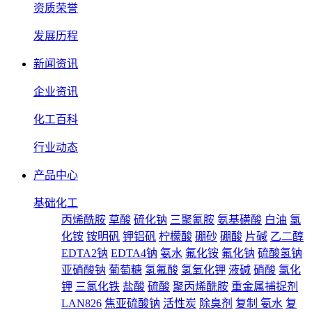
资质荣誉
发展历程
新闻资讯
企业资讯
化工百科
行业动态
产品中心
基础化工
丙烯酰胺
草酸
硫化钠
三聚氰胺
氨基磺酸
白油
氯
化铵
铵明矾
钾铝矾
柠檬酸
硼砂
硼酸
片碱
乙二醇
EDTA2钠
EDTA4钠
氨水
氟化铵
氟化钠
硫酸氢钠
亚硝酸钠
葡萄糖
氢氟酸
氢氧化钾
液碱
硝酸
氯化
钾
三氯化铁
盐酸
硫酸
聚丙烯酰胺
重金属捕捉剂
LAN826
焦亚硫酸钠
活性炭
除臭剂
复制 氨水
复