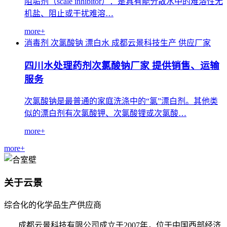
阻垢剂（scale inhibitor）：是具有能分散水中的难溶性无
机盐、阻止或干扰难溶…
more+
消毒剂
次氯酸钠
漂白水
成都云景科技生产
供应厂家
四川水处理药剂次氯酸钠厂家 提供销售、运输
服务
次氯酸钠是最普通的家庭洗涤中的“氯”漂白剂。其他类
似的漂白剂有次氯酸钾、次氯酸锂或次氯酸…
more+
more+
关于云景
综合化的化学品生产供应商
成都云景科技有限公司成立于2007年，位于中国西部经济